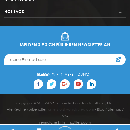
HOT TAGS
farbenfrohes Event-Sublimations-Satinband mit
wiederverwendbarem Schloss vb 222
MELDEN SIE SICH FÜR IHREN NEWSLETTER AN
t echnologie: personalisierter bunter druck Logo: angepasst co l
oder : Fertigen Sie als pantone Farbbuch besonders an benutzt für:
Party / Metting / Pool usw moq: 100 Stück uns Alter: Ausweis /
Tickets
BLEIBEN WIR IN VERBINDUNG :
Copyright © 2015-2026 Fuzhou Vibbon Handicraft Co., Ltd..
Alle Rechte vorbehalten.
unterstützt von
dyyseo.com
/
Blog
/
Sitemap
/
XML
Freundliche Links :
pzfilters.com