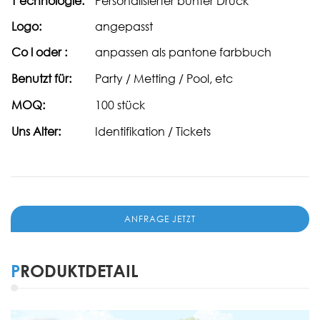
T
echnologie:
Personalisierter bunter Druck
Logo:
angepasst
Co
l
oder
:
anpassen als pantone farbbuch
Benutzt für:
Party / Metting / Pool, etc
MOQ:
100 stück
Uns
Alter:
Identifikation / Tickets
ANFRAGE JETZT
PRODUKTDETAIL